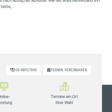
so nach Abzug der Abflüsse. Wie der Branchenverband BVI
teilte, …
030-88927095
TERMIN
VEREINBAREN
nline-
Termine am Ort
eratung
Ihrer Wahl