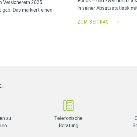
Fonds – und zwar netto, al
n Versicherern 2025
in seiner Absatzstatistik mit
 gab. Das markiert einen
ZUM BEITRAG
⟶
t.
en zu
Telefonische
O
Büro
Beratung
B