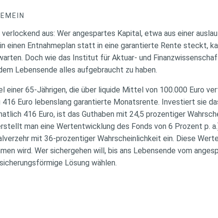
GEMEIN
k verlockend aus: Wer angespartes Kapital, etwa aus einer ausl
 einen Entnahmeplan statt in eine garantierte Rente steckt, ka
rten. Doch wie das Institut für Aktuar- und Finanzwissenschafte
 dem Lebensende alles aufgebraucht zu haben.
iel einer 65-Jährigen, die über liquide Mittel von 100.000 Euro ve
zu 416 Euro lebenslang garantierte Monatsrente. Investiert sie da
tlich 416 Euro, ist das Guthaben mit 24,5 prozentiger Wahrsche
rstellt man eine Wertentwicklung des Fonds von 6 Prozent p. a.
pitalverzehr mit 36-prozentiger Wahrscheinlichkeit ein. Diese We
men wird. Wer sichergehen will, bis ans Lebensende vom anges
ersicherungsförmige Lösung wählen.