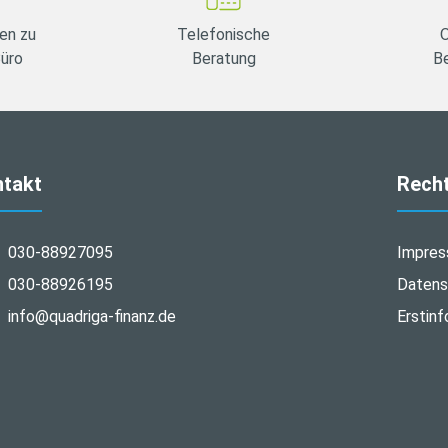
en zu
Telefonische
O
Büro
Beratung
B
ntakt
Recht
030-88927095
Impre
030-88926195
Datens
info@quadriga-finanz.de
Erstinf