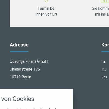
Termin bei
Sie komm
Ihnen vor Ort
mir ins 
Adresse
Ko
Quadriga Finanz GmbH
TEL
Uhlandstraße 175
FAX
10719 Berlin
MAIL
stellungen
© 2026 Quadriga Finanz GmbH
rwendeten Cookies und Skripte. Sie haben die
von Cookies
u akzeptieren oder zu blockieren.
Notwendig