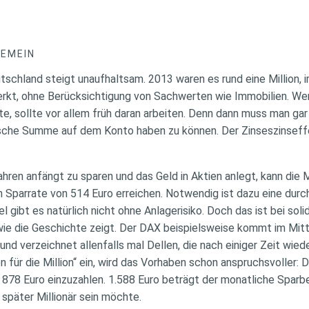
GEMEIN
eutschland steigt unaufhaltsam. 2013 waren es rund eine Million, 
erkt, ohne Berücksichtigung von Sachwerten wie Immobilien. We
te, sollte vor allem früh daran arbeiten. Denn dann muss man gar
sche Summe auf dem Konto haben zu können. Der Zinseszinseffe
hren anfängt zu sparen und das Geld in Aktien anlegt, kann die M
n Sparrate von 514 Euro erreichen. Notwendig ist dazu eine durch
l gibt es natürlich nicht ohne Anlagerisiko. Doch das ist bei soli
ie die Geschichte zeigt. Der DAX beispielsweise kommt im Mitte
d verzeichnet allenfalls mal Dellen, die nach einiger Zeit wie
n für die Million“ ein, wird das Vorhaben schon anspruchsvoller:
 878 Euro einzuzahlen. 1.588 Euro beträgt der monatliche Sparb
später Millionär sein möchte.