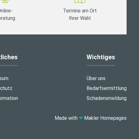
nline-
Termine am Ort
eratung
Ihrer Wahl
liches
Wichtiges
ssum
Über uns
chutz
Bedarfsermittlung
ormation
Schadensmeldung
Made with
❤
Makler Homepages