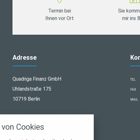
Termin bei
Sie komm
Ihnen vor Ort
mir ins 
Adresse
Ko
Quadriga Finanz GmbH
TEL
Uhlandstraße 175
FAX
10719 Berlin
MAIL
stellungen
© 2026 Quadriga Finanz GmbH
rwendeten Cookies und Skripte. Sie haben die
von Cookies
u akzeptieren oder zu blockieren.
Notwendig