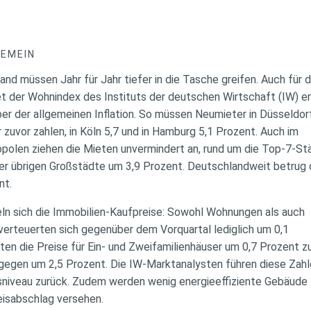
GEMEIN
nd müssen Jahr für Jahr tiefer in die Tasche greifen. Auch für 
t der Wohnindex des Instituts der deutschen Wirtschaft (IW) e
ber der allgemeinen Inflation. So müssen Neumieter in Düsseldo
r zuvor zahlen, in Köln 5,7 und in Hamburg 5,1 Prozent. Auch im
polen ziehen die Mieten unvermindert an, rund um die Top-7-S
er übrigen Großstädte um 3,9 Prozent. Deutschlandweit betrug 
nt.
ln sich die Immobilien-Kaufpreise: Sowohl Wohnungen als auch
 verteuerten sich gegenüber dem Vorquartal lediglich um 0,1
ten die Preise für Ein- und Zweifamilienhäuser um 0,7 Prozent zu
egen um 2,5 Prozent. Die IW-Marktanalysten führen diese Zah
nsniveau zurück. Zudem werden wenig energieeffiziente Gebäude
eisabschlag versehen.