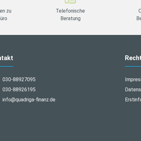
en zu
Telefonische
O
Büro
Beratung
B
ntakt
Recht
030-88927095
Impre
030-88926195
Datens
info@quadriga-finanz.de
Erstinf