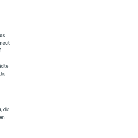
das
rneut
rf
tädte
die
, die
len