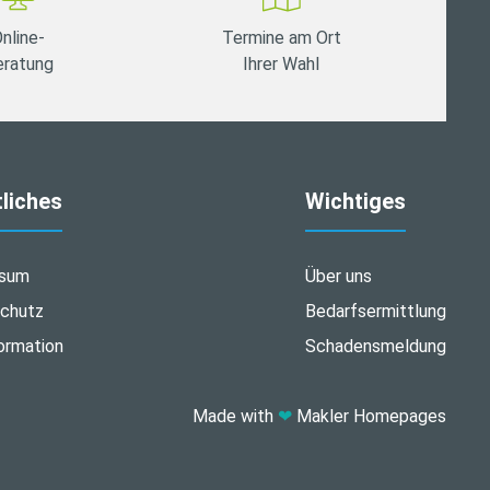
nline-
Termine am Ort
eratung
Ihrer Wahl
liches
Wichtiges
ssum
Über uns
chutz
Bedarfsermittlung
ormation
Schadensmeldung
Made with
❤
Makler Homepages