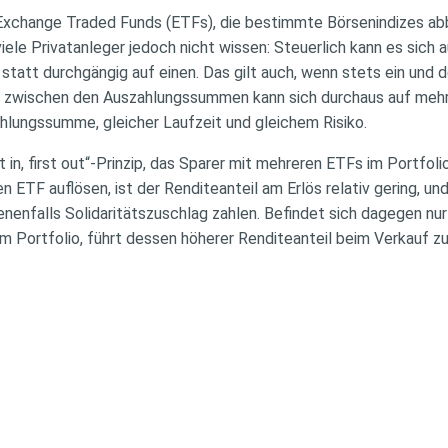
Exchange Traded Funds (ETFs), die bestimmte Börsenindizes abbi
iele Privatanleger jedoch nicht wissen: Steuerlich kann es sich a
statt durchgängig auf einen. Das gilt auch, wenn stets ein und 
ed zwischen den Auszahlungssummen kann sich durchaus auf meh
ahlungssumme, gleicher Laufzeit und gleichem Risiko.
t in, first out“-Prinzip, das Sparer mit mehreren ETFs im Portfol
n ETF auflösen, ist der Renditeanteil am Erlös relativ gering, u
enfalls Solidaritätszuschlag zahlen. Befindet sich dagegen nur
 Portfolio, führt dessen höherer Renditeanteil beim Verkauf zu