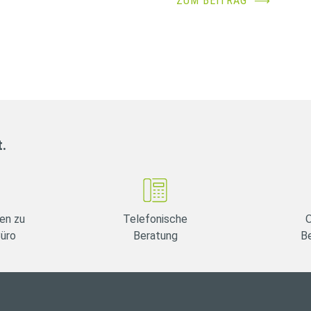
ZUM BEITRAG
⟶
t.
en zu
Telefonische
O
Büro
Beratung
B