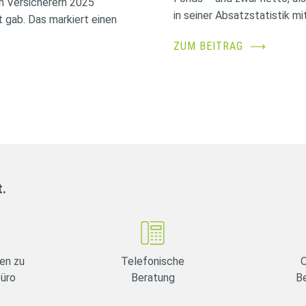
n Versicherern 2025
in seiner Absatzstatistik mit
 gab. Das markiert einen
ZUM BEITRAG
⟶
t.
en zu
Telefonische
O
Büro
Beratung
B