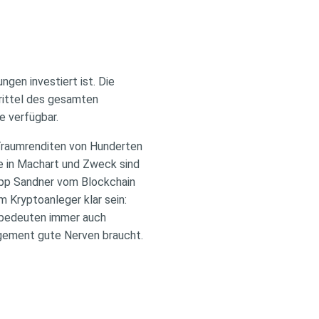
gen investiert ist. Die
rittel des gesamten
e verfügbar.
 Traumrenditen von Hunderten
e in Machart und Zweck sind
ilipp Sandner vom Blockchain
 Kryptoanleger klar sein:
n bedeuten immer auch
gagement gute Nerven braucht.