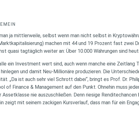
GEMEIN
an ja mittlerweile, selbst wenn man nicht selbst in Kryptowährun
Marktkapitalisierung) machen mit 44 und 19 Prozent fast zwei D
st quasi tagtäglich weiter an: Über 10.000 Währungen sind heut
t alle ein Investment wert sind, auch wenn manche eine Zeitlang
hinlegen und damit Neu-Millionäre produzieren. Die Unterschied
ät. „Da ist auch sehr viel Schrott dabei“, bringt es Prof. Dr. Ph
ool of Finance & Management auf den Punkt. Ohnehin muss jedem
eser Assetklasse nie auszuschließen. Denn riesige Renditechance
coin zeigt mit seinem zackigen Kursverlauf, dass man für ein En