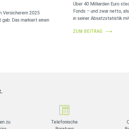
Über 40 Milliarden Euro ste
Fonds – und zwar netto, al
n Versicherern 2025
in seiner Absatzstatistik mit
 gab. Das markiert einen
ZUM BEITRAG
⟶
t.
en zu
Telefonische
O
Büro
Beratung
B