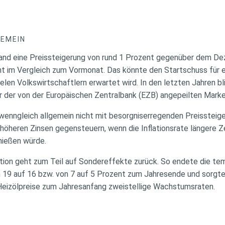
GEMEIN
and eine Preissteigerung von rund 1 Prozent gegenüber dem De
nt im Vergleich zum Vormonat. Das könnte den Startschuss für 
vielen Volkswirtschaftlern erwartet wird. In den letzten Jahren b
r der von der Europäischen Zentralbank (EZB) angepeilten Marke
 wenngleich allgemein nicht mit besorgniserregenden Preissteig
öheren Zinsen gegensteuern, wenn die Inflationsrate längere Ze
hießen würde.
lation geht zum Teil auf Sondereffekte zurück. So endete die te
9 auf 16 bzw. von 7 auf 5 Prozent zum Jahresende und sorgte 
Heizölpreise zum Jahresanfang zweistellige Wachstumsraten.