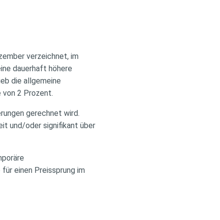
zember verzeichnet, im
eine dauerhaft höhere
lieb die allgemeine
 von 2 Prozent.
erungen gerechnet wird.
it und/oder signifikant über
mporäre
für einen Preissprung im